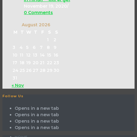
November 19, 2020
/
0 Comments
August 2026
M
T
W
T
F
S
S
1
2
3
4
5
6
7
8
9
10
11
12
13
14
15
16
17
18
19
20
21
22
23
24
25
26
27
28
29
30
31
« Nov
Follow Us
Opens in a new tab
Opens in a new tab
Opens in a new tab
Opens in a new tab
HOME