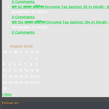
0 Comments
धारा 92 आयकर अधिनियम (Income Tax Section 92 in Hindi) – हाथ की लंब
November 19, 2020
/
0 Comments
धारा 154 आयकर अधिनियम (Income Tax Section 154 in Hindi) – ग
November 19, 2020
/
0 Comments
August 2026
M
T
W
T
F
S
S
1
2
3
4
5
6
7
8
9
10
11
12
13
14
15
16
17
18
19
20
21
22
23
24
25
26
27
28
29
30
31
« Nov
Follow Us