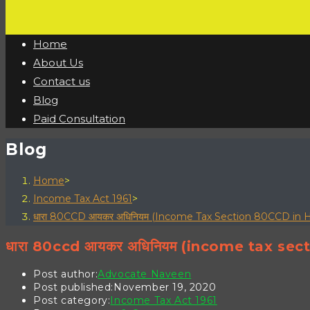
Home
About Us
Contact us
Blog
Paid Consultation
Blog
Home
>
Income Tax Act 1961
>
धारा 80CCD आयकर अधिनियम (Income Tax Section 80CCD in Hindi) – कें
धारा 80ccd आयकर अधिनियम (income tax section 80c
Post author:
Advocate Naveen
Post published:
November 19, 2020
Post category:
Income Tax Act 1961