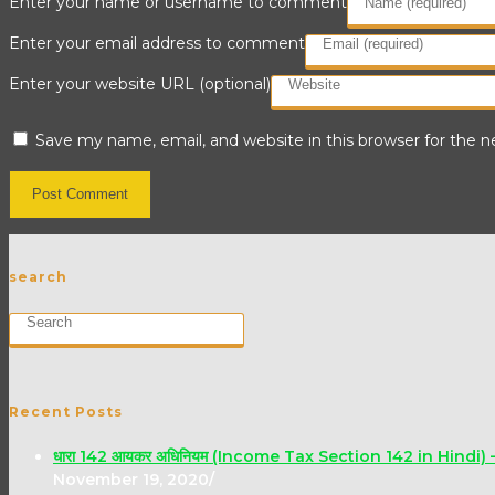
Enter your name or username to comment
Enter your email address to comment
Enter your website URL (optional)
Save my name, email, and website in this browser for the 
search
Recent Posts
धारा 142 आयकर अधिनियम (Income Tax Section 142 in Hindi) – मूल्
November 19, 2020
/